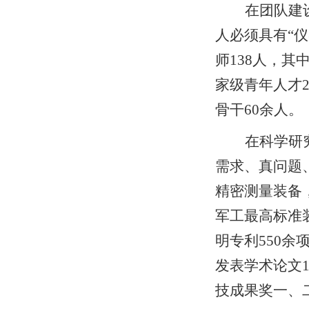
在团队建
人必须具有“
师
138
人，其
家级青年人才
骨干
60
余人。
在科学研
需求、真问题
精密测量装备
军工最高标准
明专利
550
余
发表学术论文
技成果奖一、