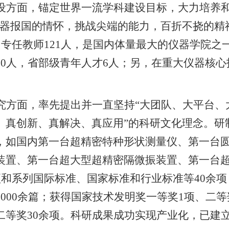
设方面，锚定世界一流学科建设目标，大力培养
仪器报国的情怀，挑战尖端的能力，百折不挠的精
中专任教师
121
人，是国内体量最大的仪器学院之
20
人，省部级青年人才
6
人；另，在重大仪器核心
究方面，率先提出并一直坚持“大团队、大平台、
、真创新、真解决、真应用”的科研文化理念。研
，如国内第一台超精密特种形状测量仪、第一台
装置、第一台超大型超精密隔微振装置、第一台
项和系列国际标准、国家标准和行业标准等
40
余项
1000
余篇；获得国家技术发明奖一等奖
1
项、二等
二等奖
30
余项。科研成果成功实现产业化，已建