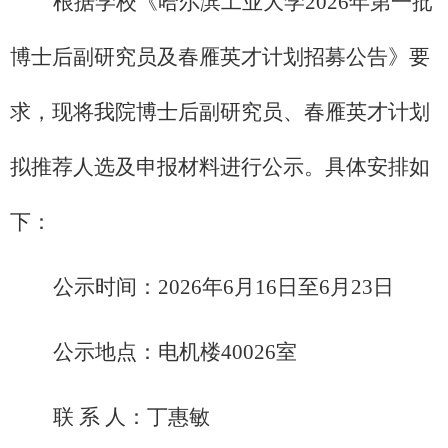
根据学校《哈尔滨工业大学
2026
年第一批
博士后副研究员及春雁英才计划招募公告》要
求，现将我院博士后副研究员、春雁英才计划
拟推荐人选及申报材料进行公示。具体安排如
下：
公示时间：
2026
年
6
月
1
6
日至
6
月
23
日
公示地点：
电机楼
40026
室
联
系
人：
丁惠敏