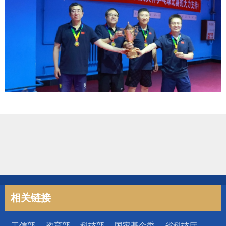
相关链接
工信部
教育部
科技部
国家基金委
省科技厅