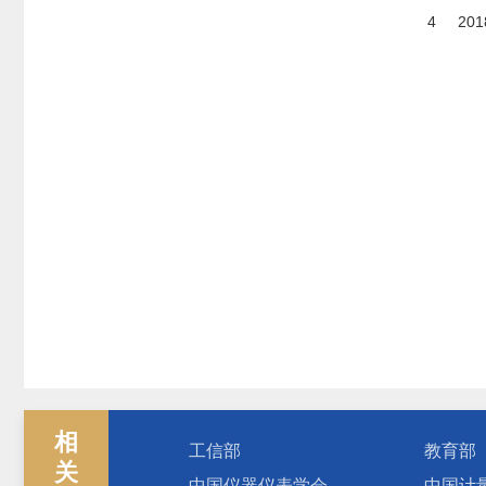
4
201
相
工信部
教育部
关
中国仪器仪表学会
中国计