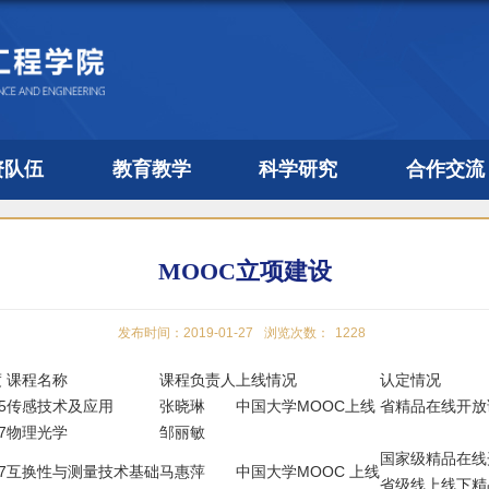
资队伍
教育教学
科学研究
合作交流
MOOC立项建设
发布时间：2019-01-27
浏览次数：
1228
度
课程名称
课程负责人
上线情况
认定情况
5
传感技术及应用
张晓琳
中国大学MOOC上线
省精品在线开放
7
物理光学
邹丽敏
国家级精品在线
7
互换性与测量技术基础
马惠萍
中国大学MOOC 上线
省级线上线下精