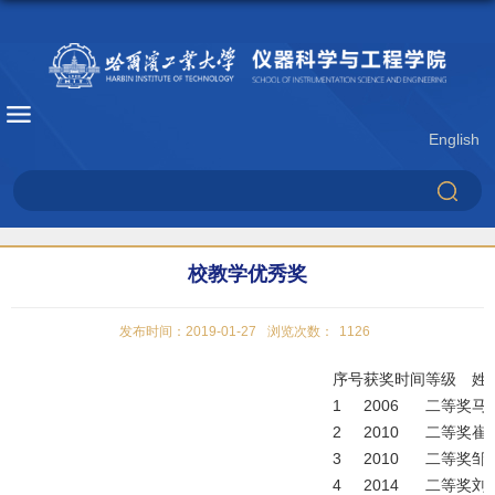
English
校教学优秀奖
发布时间：2019-01-27
浏览次数：
1126
序号
获奖时间
等级
姓
1
2006
二等奖
马
2
2010
二等奖
崔
3
2010
二等奖
邹
4
2014
二等奖
刘