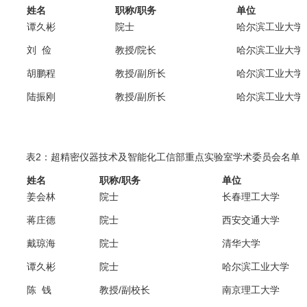
姓名
职称
/
职务
单位
谭久彬
院士
哈尔滨工业大学
刘 俭
教授
/
院长
哈尔滨
工业大学
胡鹏程
教授
/
副所长
哈尔滨工业大学
陆振刚
教授
/
副所长
哈尔滨工业大学
表
2
：超精密仪器技术及智能化工信部重点实验室学术委员会名单
姓名
职称
/
职务
单位
姜会林
院士
长春理工大学
蒋庄德
院士
西安交通大学
戴琼海
院士
清华大学
谭久彬
院士
哈尔滨工业大学
陈 钱
教授
/
副校长
南京理工大学