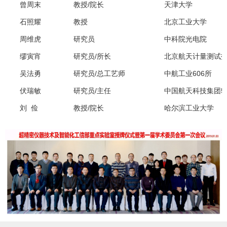
曾周末
教授
/
院长
天津大学
石照耀
教授
北京工业大学
周维虎
研究员
中科院光电院
缪寅宵
研究员
/
所长
北京航天计量测试
吴法勇
研究员
/
总工艺师
中航工业
606
所
伏瑞敏
研究员
/
主任
中国航天科技集团
5
刘 俭
教授
/
院长
哈尔滨
工业大学